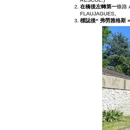
RESCUE.)
在橋後左轉第一
條路 A
FLAUJAGUES。
標誌後“
弗勞雅格斯