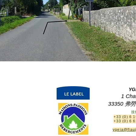
​​
YG
1 Cha
33350 弗
接
+33 (0) 6 
+33 (0) 6 
ygeia@flau