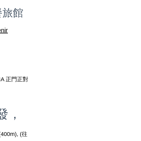
餐旅館
nir
IA 正門正對
發，
m), (往