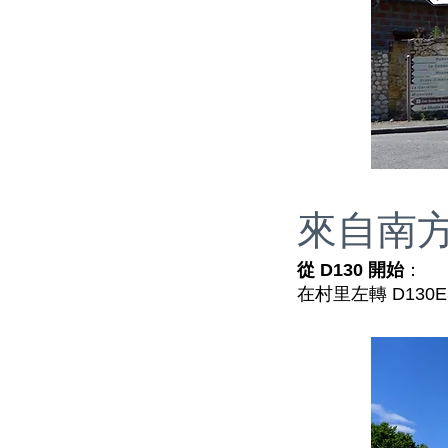
來自南
從 D130 開始
：
在村里左轉 D130