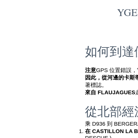
YG
如何到達
注意
GPS 位置錯誤，它顯示
因此，從河邊的卡斯蒂永 (
著標誌。
來自 FLAUJAGUES
從北部經波
乘 D936 到 BERGE
在 CASTILLON LA B