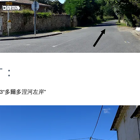
方：
E3“多爾多涅河左岸”