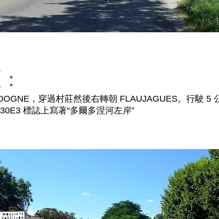
區：
DORDOGNE，穿過村莊然後右轉朝 FLAUJAGUES。行駛 5
行 D130E3 標誌上寫著“多爾多涅河左岸”